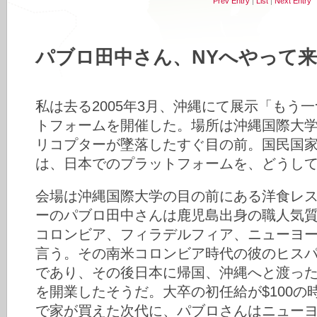
Prev Entry
|
List
|
Next Entry
パブロ田中さん、NYへやって
私は去る2005年3月、沖縄にて展示「もう
トフォームを開催した。場所は沖縄国際大
リコプターが墜落したすぐ目の前。国民国
は、日本でのプラットフォームを、どうし
会場は沖縄国際大学の目の前にある洋食レ
ーのパブロ田中さんは鹿児島出身の職人気質
コロンビア、フィラデルフィア、ニューヨ
言う。その南米コロンビア時代の彼のヒス
であり、その後日本に帰国、沖縄へと渡っ
を開業したそうだ。大卒の初任給が$100の時
で家が買えた次代に、パブロさんはニューヨー