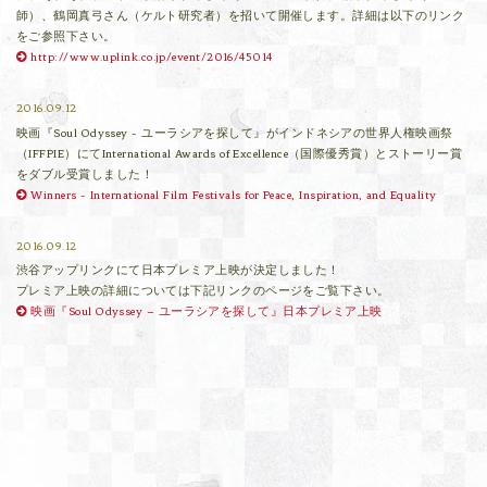
師）、鶴岡真弓さん（ケルト研究者）を招いて開催します。詳細は以下のリンク
をご参照下さい。
http://www.uplink.co.jp/event/2016/45014
2016.09.12
映画『Soul Odyssey - ユーラシアを探して』がインドネシアの世界人権映画祭
（IFFPIE）にてInternational Awards of Excellence（国際優秀賞）とストーリー賞
をダブル受賞しました！
Winners - International Film Festivals for Peace, Inspiration, and Equality
2016.09.12
渋谷アップリンクにて日本プレミア上映が決定しました！
プレミア上映の詳細については下記リンクのページをご覧下さい。
映画『Soul Odyssey – ユーラシアを探して』日本プレミア上映