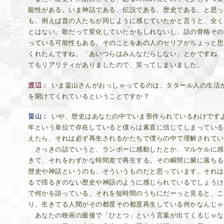
能性がある。いま神話である、伝説である、歴史である、と思っ
も、例えば昔の人たちが同じように感じていたかと言うと、全く
とはない。歌だって変化していたかもしれないし、話の骨格その
っている可能性もある。そのことをあの人のセリフがちょっと思
くれたんですね。「あいつらはみんなだらしない」とかですね。
てもリアリティがありましたので、笑ってしまいました。
渡辺
いま畠山さんがおっしゃってるのは、タタール人の生活
を開けてくれているということですか？
畠山
いや、歴史はあなたの中でいま形作られているわけです
年という単位で存在していると僕らは素直に信じてしまっている
えたら、それは必ず再生されるかたちで僕らの中で理解されてい
さっきの話でいうと、ランボーに感動したとか、マルケルに感
きて、それをわずかな時間差で再生する。その瞬間に腑に落ちる
歴史や神話というのも、そういうものだと思っています。それは
るで揺るぎのない歴史や神話のように感じられているでしょうけ
で何かを語っている。それを短時間のうちにだーっと見ると、こ
り、生きてる人間がその都度その都度再生している何かなんじゃ
あなたの映画の最後で「ひとつ」という言葉が出てくるじゃな