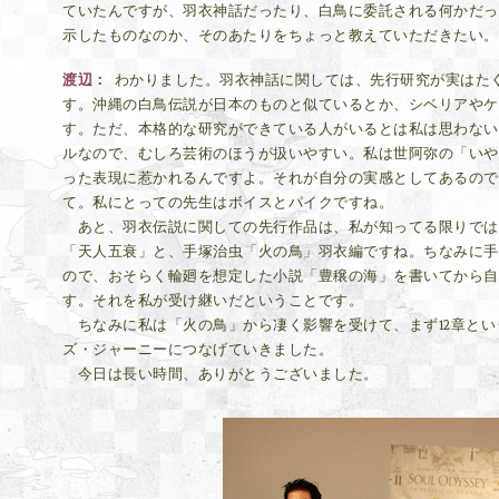
ていたんですが、羽衣神話だったり、白鳥に委託される何かだっ
示したものなのか、そのあたりをちょっと教えていただきたい。
渡辺
わかりました。羽衣神話に関しては、先行研究が実はた
す。沖縄の白鳥伝説が日本のものと似ているとか、シベリアやケ
す。ただ、本格的な研究ができている人がいるとは私は思わない
ルなので、むしろ芸術のほうが扱いやすい。私は世阿弥の「いや
った表現に惹かれるんですよ。それが自分の実感としてあるので
て。私にとっての先生はボイスとパイクですね。
あと、羽衣伝説に関しての先行作品は、私が知ってる限りでは
「天人五衰」と、手塚治虫「火の鳥」羽衣編ですね。ちなみに手
ので、おそらく輪廻を想定した小説「豊穣の海」を書いてから自
す。それを私が受け継いだということです。
ちなみに私は「火の鳥」から凄く影響を受けて、まず12章とい
ズ・ジャーニーにつなげていきました。
今日は長い時間、ありがとうございました。