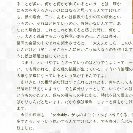
ることが多い。何かと何かが似ているということは、確か
にものを考えるきっかけにはなると思ってるんですけれど
も。僕の場合、二つ、あるいは複数のものの間の類似とい
うものが、それほど何ていうのか、冒険がないんです。あ
なたの場合は、これとこれが似てると感じた時に、何かこ
う、大きく跳躍するような感覚があるのね。これは多分、
世間の会話の中でそれを頻出させると、「大丈夫かしら、この人
いんだけど（笑）。そこらへんに何かこう偉大なものを作り出す
うに僕は最近は信じています。
つまり、わかりやすいものっていうのはどうでもよくって、一
い、でも惹かれる。ある種の跳躍が生じている、そういう論理の
大事な契機になっているという気がするんですよ。
ありきたりの世間的な話はすぐ忘れるけれども、何年たっても
見論理に見えないような、でも多分ひょっとして、いつかこれは
いうものがたぶん、僕らの暮らしの中にある。時代を経て過去か
ばかりなんだと思います。だから僕は最近、ちょっと首をかしげ
ます。
今回の映画も、〝probably〟がものすごくいっぱい出てくる。例
多すぎる、そういう気がするんですけれども。でも多分、忘れら
観ました。