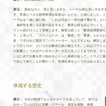
渡辺
真似なのと、何と言いますか、ヘーゲル的な言い方をす
ず、率直にベタな精神表現が出来ないんだな、と感じました。ミ
ーラ仏を一緒に観た時、「これは完全に一本の線で繋がる」とい
連続性を感じる言葉の話をすると、般若心経を読んでいくと、
リシャ語がけっこう登場します。般若心経こと「般若波羅蜜多心
ラ」と言って、「プラジューナ」は「般若」で「重要」とかとい
多」ですけれど英語で「パラメーター」なんですよね。解説しま
いて行くのか、というのが般若心経の教えです。これはプラトニ
の影響というのがアレキサンダー大王が北インドまで行き、ギリ
しはじめて仏像を作り始めるといった経緯があって。ミラノに旅
で読んで来たことが繋がって、実感出来るというのはありました
体感する歴史
國分
今日の映画でもシルクロードを走っていて、頭では
わかっていたけれど距離・スケール・状況を体験、体感