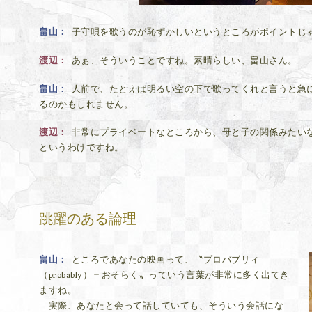
畠山
子守唄を歌うのが恥ずかしいというところがポイントじ
渡辺
あぁ、そういうことですね。素晴らしい、畠山さん。
畠山
人前で、たとえば明るい空の下で歌ってくれと言うと急
るのかもしれません。
渡辺
非常にプライベートなところから、母と子の関係みたい
というわけですね。
跳躍のある論理
畠山
ところであなたの映画って、〝プロバブリィ
（probably）＝おそらく〟っていう言葉が非常に多く出てき
ますね。
実際、あなたと会って話していても、そういう会話にな