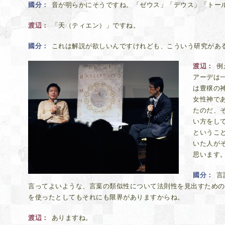
國分
音が明らかにそうですね。「ゼウス」「デウス」「トー
渡辺
「天（ティエン）」ですね。
國分
これは解説が欲しいんですけれども、こういう研究があ
渡辺
例
アーデは
は豊穣の
女性神で
たのだ、
い方をし
というこ
いた人が
思います
國分
言
言ってよいような、言葉の類似性について法則性を見出すための
を使ったとしてもそれにも限界がありますからね。
渡辺
ありますね。