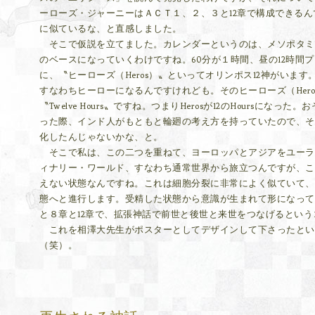
ーローズ・ジャーニーはＡＣＴ１、２、３と12章で構成できる
に似ているな、と直感しました。
そこで仮説を立てました。カレンダーというのは、メソポタミアの
のベースになっていくわけですね。60分が１時間、昼の12時間
に、〝ヒーローズ（Heros）〟といってオリンポス12神がいま
すなわちヒーローになるんですけれども。そのヒーローズ（Her
〝Twelve Hours〟ですね。つまりHerosが12のHoursに
った際、インド人がもともと輪廻の考え方を持っていたので、そ
化したんじゃないかな、と。
そこで私は、この二つを重ねて、ヨーロッパとアジアをユーラ
ィナリー・ワールド、すなわち通常世界から旅立つんですが、こ
えない状態なんですね。これは細胞分裂に非常によく似ていて、
態へと進行します。受精した状態から意識が生まれて形になって
と８章と12章で、拡張神話で前世と後世と来世をつなげるとい
これを相澤大先生がポスターとしてデザインして下さったとい
（笑）。