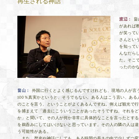
再生される神話
渡辺
畠
があれば
が笑って
さんとい
を知って
んなだら
た。そこ
ったのか
畠山
外国に行くとよく感じるんですけれども、現地の人が言
100％真実かというと、そうでもない。ある人はこう言い、ある
のことを言う、ということがよくあるんですね。例えば観光で行
を捕まえて「過去にこういうことがあったそうですね、それをど
か」と聞いて、その人が何か非常に具体的なことを言ったとする
を鵜呑みにしてはいけないと思っています。その人の隣の人は違
う可能性がある。
また、歴史や神話にしても、ある時間の長さの中で少しずつ変