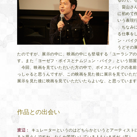
るので、
畠山さん
に初めて
いう表現
ちなみに
る仕事を
ン・パイ
うどその
たのですが、展示の中に、映画の中にも登場する「ユーラシアの
す。また「ヨーゼフ・ボイスとナムジュン・パイク」という部屋
今回、映画を見ていただいた方の中で、ボイスとパイクの名前
っしゃると思うんですが、この映画を見た後に展示を見ていただ
展示を見た後に映画を見ていただいたらよいな、と思っています
作品との出会い
渡辺
キュレーターというのはどちらかというとアーティスト
ると思うんですね。なんか苦笑いしている人もいますが（笑）。