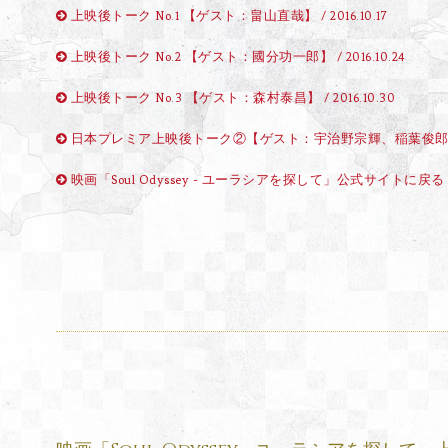
上映後トーク No.1 【ゲスト：畠山直哉】 / 2016.10.17
上映後トーク No.2 【ゲスト：國分功一郎】 / 2016.10.24
上映後トーク No.3 【ゲスト：森村泰昌】 / 2016.10.30
日本プレミア上映後トーク②【ゲスト：宇治野宗輝、稲葉俊
映画「Soul Odyssey - ユーラシアを探して」公式サイトに戻る