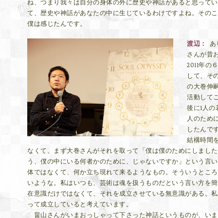
ね、つまり我々は自分の身体の外に歴史や神話があると思ってい
て、歴史や神話があなたの中に生じているわけですよね。そのこ
僕は感じたんです。
渡辺
あ
さんが昔
2011年
して、そ
の大巻伸
活動して
後に1人
人のため
したんで
結構時間
なくて、まず大巻さんがそれを取って「僕は僕のためにしました
う、僕の中にいる何者かのために、じゃないですか」という言い
体ではなくて、何か立ち現れて来るようなもの。そういうところ
いような。私はいつも、芸術は魂を扱うものだという言い方を簡
在意識だけではなくて、それを成立させている無意識がある。私
って成立していると考えています。
畠山さんがいまおっしゃって下さった神話というものが、いま