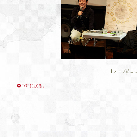
テープ起こし
TOPに戻る。