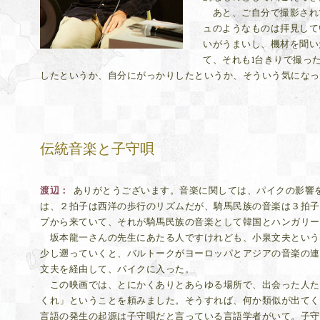
あと、ご自分で撮影され
ュのようなものは拝見して
いがうまいし、機材を聞い
て、それも1台きりで撮っ
したというか、自分にがっかりしたというか、そういう気になっ
伝統音楽と子守唄
渡辺
ありがとうございます。音楽に関しては、パイクの影響
は、２拍子は西洋の歩行のリズムだが、騎馬民族の音楽は３拍子
プから来ていて、それが騎馬民族の音楽として韓国とハンガリー
坂本龍一さんの先生にあたる人ですけれども、小泉文夫という
少し遡っていくと、バルトークがヨーロッパとアジアの音楽の連
文夫を経由して、パイクに入った。
この映画では、とにかくありとあらゆる場所で、出会った人た
くれ」ということを頼みました。そうすれば、何か類似が出てく
言語の発生の起源は子守唄だと言っている言語学者がいて。子守