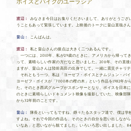
ボイスとパイクのユーラシア
渡辺
みなさま今日はお集りくださいまして、ありがとうござ
うこともあって緊張しています。上映後のトークに畠山直哉さん
畠山
こんばんは。
渡辺
私と畠山さんの接点は大きく二つあるんです。
一つには、2010年、私が29歳のときに、アメリカから帰って
って、素晴らしい作家の方だなと思いました。2011年、その直
ますが、畠山さんは陸前高田の出身でして。一緒に震災チャリテ
それともう一つ、私は「ヨーゼフ・ボイスとナムジュン・パイ
ヨーゼフ・ボイスが「7000本の樫の木」という作品を1982年
た。そのとき西武グループがスポンサーとなり、ボイスを日本に
のときに素晴らしいドキュメント映像を撮影していた、映像部隊
から32年前のことです。
畠山
隊長といってもですね、錚々たるスタッフ達で、僕は学
すよね。それで今回の作品も、そのときの自分を思い出しながら
いなあ」と思いながら観てました。いろいろ思い出しました、8