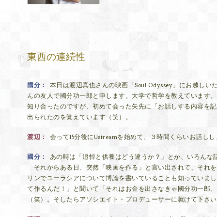
東西の連続性
國分
本日は渡辺真也さんの映画「Soul Odyssey」にお
んの友人で國分功一郎と申します。大学で哲学を教えています。渡辺
知り合ったのですが、初めて会った矢先に「お話しする内容を記録
出られたのを覚えています（笑）。
渡辺
会って15分後にUstreamを始めて、３時間くらいお話し
國分
あの時は「追悼と供養はどう違うか？」とか、いろんな
それからある日、突然「映画を作る」と言い出されて、それを
リンでユーラシアについて博論を書いていることも知っていまし
て作るんだ！」と聞いて「それはお金を出さなきゃ國分功一郎、
（笑）。そしたらアソシエイト・プロデューサーに就けて下さい