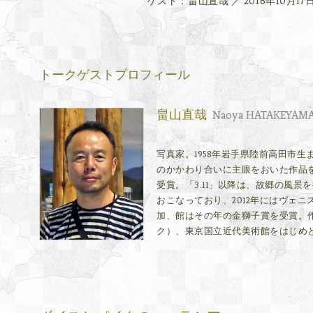
ゲスト：畠山直哉 ／ 2016年10月1
トークゲストプロフィール
畠山直哉
Naoya HATAKEYAM
写真家。1958年岩手県陸前高田市
のかかわり合いに主眼をおいた作品を
受賞。「3.11」以降は、故郷の風
おこなっており、2012年にはヴェ
加、館はその年の金獅子賞を受賞。作
ク）、東京国立近代美術館をはじめ