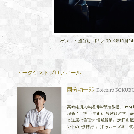
ゲスト：國分功一郎 ／ 2016年10月2
トークゲストプロフィール
國分功一郎
Koichiro KOKUB
高崎経済大学経済学部准教授。 19
程修了。博士(学術)。専攻は哲学。
と退屈の倫理学 増補新版』(大田出版
ントの批判哲学』(ドゥルーズ著、筑