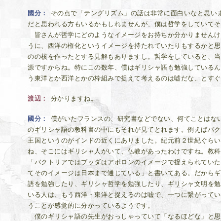
國分
その点で「テングリズム」の話は非常に面白いなと思い
だと思われる方もいるかもしれませんが、僕は哲学をしていてそ
皆さんが哲学にどのようなイメージをお持ちか分かりませんけ
うに、西洋の権化というイメージを持たれていたりもするかと思
のの核を作ったとする見解もありますし。哲学をしていると、当
源ですからね。特にこの数年、僕はギリシャ語も勉強しているん
う東洋とか西洋とかの枠組みで捉えて考えるのは嘘だな、とすぐ
渡辺
分かりますね。
國分
僕がいたフランスの、研究書などでない、何てことはな
のギリシャ語の教科書の中にもそれが見てとれます。例えばバク
王国というのがインドの近くにありました。紀元前２世紀ぐらい
ね、そこにはギリシャ人がいて、仏教があったわけですね。教科
「バクトリアではブッダはアポロンのイメージで捉えられていた
てそのイメージは日本まで通じている」と書いてある。だからギ
語を勉強したり、ギリシャ哲学を勉強したり、ギリシャ文明を勉
いる人は、もう西洋・東洋と捉えるのは嘘で、一つに繋がってい
うことが感覚的に分かっているようです。
僕のギリシャ語の先生がおっしゃっていて「なるほどな」と思