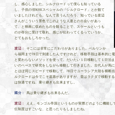
し、感心しました。シルクロードって僕らも知っている
し、子供の頃NHKスペシャルの「シルクロード」とか観て
いましたけれども。なんて言うんだろう、知っている渡辺
さんがこういう景色でこのような人達との出会いがあっ
て、と映画に収めたものを観ることで、スケールというも
のが存分に受けて取れ、感じが伝わってくるっていうか、
とてもおもしろかった。
渡辺
そこには非常にこだわりがありました。ベルリンか
ら福岡まで78日で到達したんですけれど、移動手段は基本的に
と変わらないメソッドを使って。だいたい１日移動して１日泊ま
いのペースで研究をしながら移動して行きました。古代人が馬に乗
とほぼ同じスピードで移動して、78日でユーラシア大陸を横断
ルクロードは今でこそ道路がありますが、昔はラクダで移動する
は快適ですね、乗り継ぎも出来ますし。
國分
馬は乗り継ぎも出来るんだ。
渡辺
ええ。モンゴル帝国というものが実際どのように機能し
伝制度はすごいな、と思ったりもしましたね。