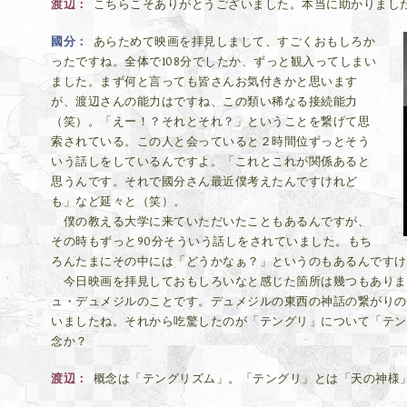
渡辺
こちらこそありがとうございました。本当に助かりまし
國分
あらためて映画を拝見しまして、すごくおもしろか
ったですね。全体で108分でしたか、ずっと観入ってしまい
ました。まず何と言っても皆さんお気付きかと思います
が、渡辺さんの能力はですね、この類い稀なる接続能力
（笑）。「えー！？それとそれ？」ということを繋げて思
索されている。この人と会っていると２時間位ずっとそう
いう話しをしているんですよ。「これとこれが関係あると
思うんです。それで國分さん最近僕考えたんですけれど
も」など延々と（笑）。
僕の教える大学に来ていただいたこともあるんですが、
その時もずっと90分そういう話しをされていました。もち
ろんたまにその中には「どうかなぁ？」というのもあるんですけ
今日映画を拝見しておもしろいなと感じた箇所は幾つもありま
ュ・デュメジルのことです。デュメジルの東西の神話の繋がりの
いましたね。それから吃驚したのが「テングリ」について「テン
念か？
渡辺
概念は「テングリズム」。「テングリ」とは「天の神様