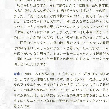
恥ずかしい話ですが、私は17歳のときに「結構俺は芸術的才能
あるんです。みんな俺のことを理解できないはずだと。その時、
ました。「あいうえお」が円環状に並んでいて、例えば「あ」か
とか、どこにでも行けるんです。「俺はこんなすごい詩を考えた
ていて、そういう若気の至りみたいなことってあるじゃないです
「永遠」という詩に出会ってしまった。やっぱり本当に天才って
のはハードルが高いんだな、というのが１回目のショックでした
２回目のショックが、20歳の時に見たクリス・マルケルの映
は映画を撮れるんじゃないかな！？と思っていたんですが。こん
たほうがいいなと思って、キュレーターになったという経緯があ
畠山さんのそういった芸術家との出会いにおけるショックとか
聞かせいただけますか。
畠山
僕は、ある作品に接して「凄いな」って思うのも、限ら
にしかできない体験だと思います。例えばランボーの詩とかクリ
ルのフィルムとか、そういうものを見てもポカンとしてしてるだ
んどその作品が身体の中に入ってこないということもあると思う
その点あなたは、若い頃にそういうものを見て衝撃を受けたとい
すでにクリエイティブな何かが身体の中に始まっていたというこ
思うんです。