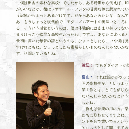
僕は田舎の素朴な高校生でしたから、ある時期から例えば、印
がいいなとか、後はレオナール・フジタの甘美な線に惹かれてい
う記憶がちょっとあるだけです。だからあなたみたいな、なんて
あ、もうちょっと現代的で、モダニズムアートの奥深いところに
る、そういう感覚というのは、僕は体験的にはあまり持ってない
まりけっこう軟弱な高校生だったわけですよ、あなたに比べると
最初に書いた母音の詩というのも、ひょっとしたら、いや僕は見
すけれどもね。ひょっとしたら素晴らしいものなんじゃないかな
す、話聞いているとね。
渡辺
でもダダイストが
畠山
それは誰かがやっ
岡の高校生が、というよう
第１作とは、とても信じら
ないんじゃないかなという
したね。
例えば音楽の用い方。楽
たちに歌わせてますよね。
ントを音で繋いでるという
的なものとして聞こえてき