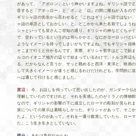
があって。「アポロン」という神がいますよね。ギリシャ語で正
音すると「アポッロー」と「ポ」と「ロ」の間に撥ねが入るので
ギリシャ語の先生から言わせると「これはギリシャ語ではない、
ャ語の単語としておかしい」と。どこかから来た名前でしょうね
シャといっても皆さんご存知の通り、ギリシャの神などぐちゃぐ
で、交わっているというのは明らかかと。なにかヨーロッパとい
ようなイメージを持ってしまいがちですよね。でもギリシャ自体
そこまで行くと分かるんです。実際、ギリシャ哲学はどこで始ま
ルコのイオニア地方の辺りで始まっているわけで。トルコ周辺も
る。だからなんと言うか、サッと眺めると西洋・東洋と、映画の
して大きくイメージが違うと感じるわけだけれども。学問的に追
へは通じて行けると感じました。
渡辺
今、お話しを伺っていて思い出したのが、ガンダーラ仏
理解していたのですけれど、それを実感したのがミラノの博物館
なので、ギリシャの影響の下に成立したローマの彫刻が見られま
派についての展示は素晴らしかった。ギリシャがあって、そこか
たよ、というのがあって。それを一通り鑑賞していたら、ローマ
た。こう生き生きとしていない。
國分
あれは真似だからね。