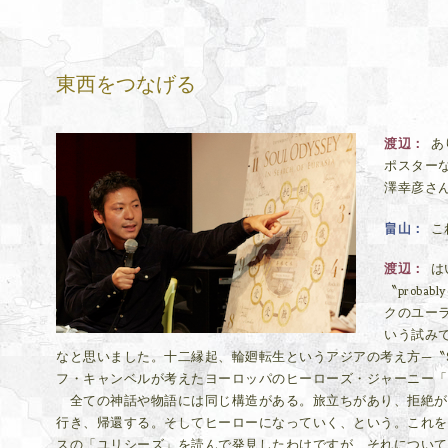
東西をつなげる
渡辺
あ
ポスター
澤幸彦さ
畠山
こ
渡辺
は
〝prob
クのユー
いう試みで
なと思いました。十二縁起、輪廻転生というアジアの考え方—〝Sou
フ・キャンベルが考えたヨーロッパのヒーローズ・ジャーニー「
全ての神話や物語には同じ構造がある。旅立ちがあり、拒絶が
行き、帰還する。そしてヒーローになっていく、という。これを
スの「ユリシーズ」を読んで発見したわけですが、それについて