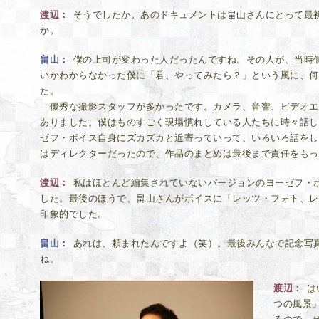
渡辺
そうでしたか。あのドキュメントは畠山さんにとって最
か。
畠山
僕の上司が変わった人だったんですね。その人が、当時
いかわからなかった僕に「君、やってみたら？」という風に、何
た。
優秀な撮影スタッフが多かったです。カメラ、音響、ビデオエ
ありました。僕はものすごく現場慣れしている人たちに時々話し
ゼフ・ボイス自身にズカズカと近寄っていって、いろいろ話をし
はディレクターだったので、作品のまとめは最後まで責任をもっ
渡辺
私はほとんど編集されていないバージョンのヨーゼフ・
した。最後のほうで、畠山さんがボイスに「レッツ・フォト、レ
印象的でした。
畠山
あれは、頼まれたんですよ（笑）。最後みんなで記念写
ね。
渡辺
は
つの風景