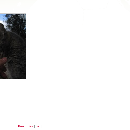
Prev Entry
|
List
|