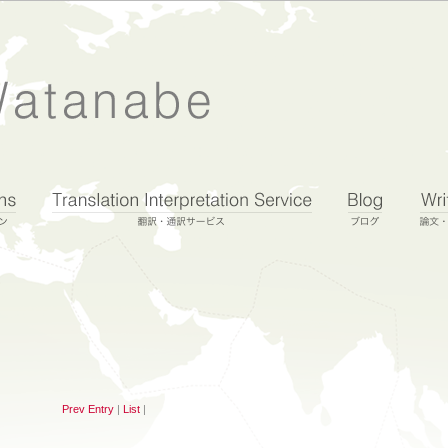
Prev Entry
|
List
|